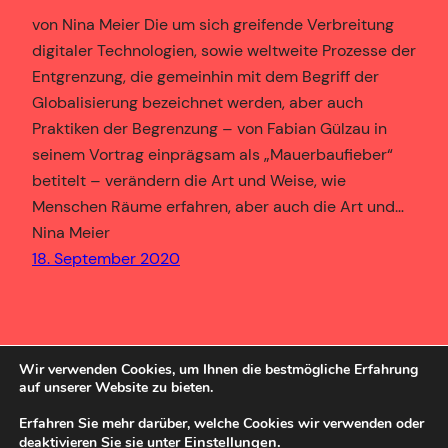
von Nina Meier Die um sich greifende Verbreitung
digitaler Technologien, sowie weltweite Prozesse der
Entgrenzung, die gemeinhin mit dem Begriff der
Globalisierung bezeichnet werden, aber auch
Praktiken der Begrenzung – von Fabian Gülzau in
seinem Vortrag einprägsam als „Mauerbaufieber“
betitelt – verändern die Art und Weise, wie
Menschen Räume erfahren, aber auch die Art und…
Nina Meier
18. September 2020
Wir verwenden Cookies, um Ihnen die bestmögliche Erfahrung
auf unserer Website zu bieten.
Erfahren Sie mehr darüber, welche Cookies wir verwenden oder
Einstellungen
.
deaktivieren Sie sie unter