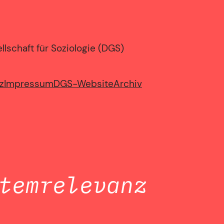
lschaft für Soziologie (DGS)
z
Impressum
DGS-Website
Archiv
temrelevanz