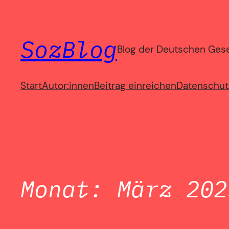
Zum
Inhalt
SozBlog
springen
Blog der Deutschen Gesel
Start
Autor:innen
Beitrag einreichen
Datenschut
Monat:
März 202