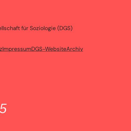
lschaft für Soziologie (DGS)
z
Impressum
DGS-Website
Archiv
5