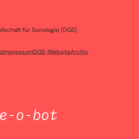
lschaft für Soziologie (DGS)
z
Impressum
DGS-Website
Archiv
e-o-bot