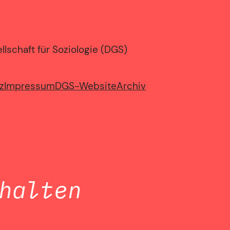
lschaft für Soziologie (DGS)
z
Impressum
DGS-Website
Archiv
halten