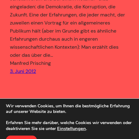
eingeladen: die Demokratie, die Korruption, die
Zukunft. Eine der Erfahrungen, die jeder macht, der
zuweilen einen Vortrag für ein allgemeineres
Publikum hält (aber im Grunde gibt es ähnliche
Erfahrungen durchaus auch in engeren
wissenschaftlichen Kontexten): Man erzählt dies
oder das über die…
Manfred Prisching
3. Juni 2012
Wir verwenden Cookies, um Ihnen die bestmögliche Erfahrung
auf unserer Website zu bieten.
Erfahren Sie mehr darüber, welche Cookies wir verwenden oder
Einstellungen
.
deaktivieren Sie sie unter
SozBlog
Powered by
WordPress