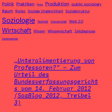
Produktion
Politik
Praktiken
public sociology
Preis
Raum
Risiko
Soziale Ungleichheit
Sozialstruktur
Soziologie
Web 2.0
Technik
Universität
Wirtschaft
Wissenschaft
Wissen
Zeitdiagnose
Zeitenwende
„Unteralimentierung von
Professoren?“ – Zum
Urteil des
Bundesverfassungsgericht
s vom 14. Februar 2012
(SozBlog 2012, Treibel
3)