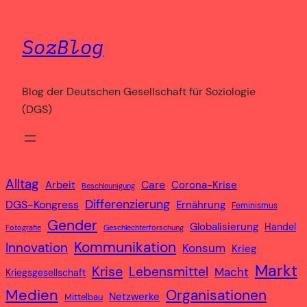
Zum
Inhalt
SozBlog
springen
Blog der Deutschen Gesellschaft für Soziologie
(DGS)
Alltag
Care
Arbeit
Corona-Krise
Beschleunigung
Differenzierung
DGS-Kongress
Ernährung
Feminismus
Gender
Globalisierung
Handel
Fotografie
Geschlechterforschung
Kommunikation
Innovation
Konsum
Krieg
Markt
Krise
Lebensmittel
Macht
Kriegsgesellschaft
Medien
Organisationen
Netzwerke
Mittelbau