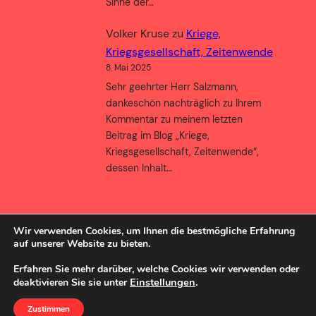
Sinne der…
Volker Kruse
zu
Kriege,
Kriegsgesellschaft, Zeitenwende
8. Mai 2025
Sehr geehrter Herr Salzmann,
dankeschön nachträglich zu Ihrem
Kommentar zu meinem letzten
Beitrag im Blog „Kriege,
Kriegsgesellschaft, Zeitenwende“,
dessen Inhalt…
Wir verwenden Cookies, um Ihnen die bestmögliche Erfahrung
auf unserer Website zu bieten.
Erfahren Sie mehr darüber, welche Cookies wir verwenden oder
Einstellungen
.
deaktivieren Sie sie unter
SozBlog
Powered by
WordPress
Zustimmen