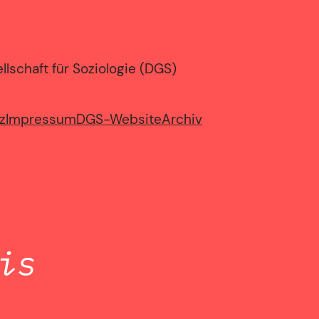
lschaft für Soziologie (DGS)
z
Impressum
DGS-Website
Archiv
is