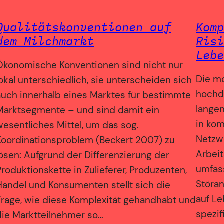
Qualitätskonventionen auf
Komp
dem Milchmarkt
Risi
Lebe
Ökonomische Konventionen sind nicht nur
Die m
lokal unterschiedlich, sie unterscheiden sich
hochdi
auch innerhalb eines Marktes für bestimmte
langen
Marktsegmente – und sind damit ein
in kom
wesentliches Mittel, um das sog.
Netzwe
Koordinationsproblem (Beckert 2007) zu
Arbeit
lösen: Aufgrund der Differenzierung der
umfass
Produktionskette in Zulieferer, Produzenten,
Störan
Handel und Konsumenten stellt sich die
auf L
Frage, wie diese Komplexität gehandhabt und
spezi
die Marktteilnehmer so…