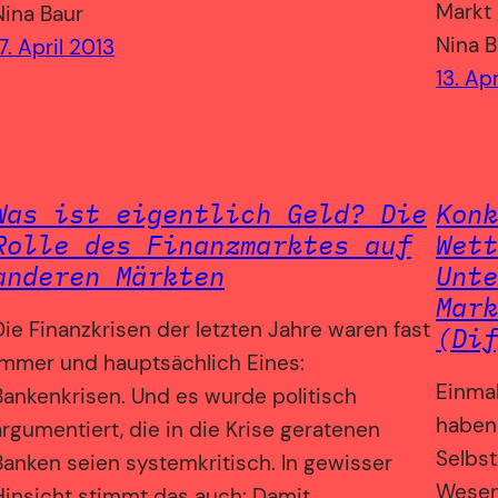
Markt 
Nina Baur
Nina B
7. April 2013
13. Ap
Was ist eigentlich Geld? Die
Konk
Rolle des Finanzmarktes auf
Wett
anderen Märkten
Unte
Mark
Die Finanzkrisen der letzten Jahre waren fast
(Dif
immer und hauptsächlich Eines:
Einmal
Bankenkrisen. Und es wurde politisch
haben
argumentiert, die in die Krise geratenen
Selbst
Banken seien systemkritisch. In gewisser
Wesen
Hinsicht stimmt das auch: Damit