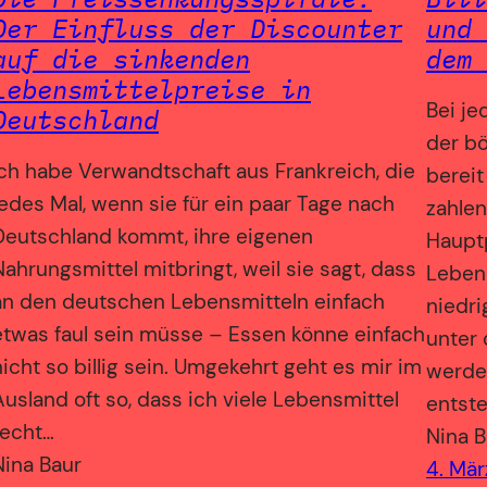
Der Einfluss der Discounter
und 
auf die sinkenden
dem 
Lebensmittelpreise in
Bei j
Deutschland
der b
Ich habe Verwandtschaft aus Frankreich, die
bereit
jedes Mal, wenn sie für ein paar Tage nach
zahlen
Deutschland kommt, ihre eigenen
Haupt
Nahrungsmittel mitbringt, weil sie sagt, dass
Lebens
an den deutschen Lebensmitteln einfach
niedri
etwas faul sein müsse – Essen könne einfach
unter 
nicht so billig sein. Umgekehrt geht es mir im
werde
Ausland oft so, dass ich viele Lebensmittel
entst
recht…
Nina B
Nina Baur
4. Mär