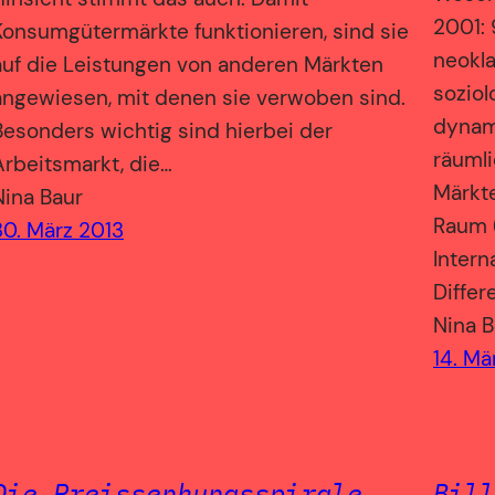
2001: 
Konsumgütermärkte funktionieren, sind sie
neokl
auf die Leistungen von anderen Märkten
soziol
angewiesen, mit denen sie verwoben sind.
dynam
Besonders wichtig sind hierbei der
räumli
Arbeitsmarkt, die…
Märkt
Nina Baur
Raum (
30. März 2013
Intern
Differ
Nina B
14. Mä
Die Preissenkungsspirale.
Bill