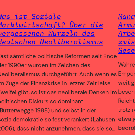
Was ist Soziale
Mana
Marktwirtschaft? Über die
Armu
vergessenen Wurzeln des
Arbe
deutschen Neoliberalismus
zwis
Gese
Fast sämtliche politische Reformen seit Ende
Währen
der 1990er wurden im Zeichen des
Empör
Neoliberalismus durchgeführt. Auch wenn es
weit g
im Zuge der Finanzkrise in letzter Zeit leise
besch
Zweifel gibt, so ist das neoliberale Denken im
Reich
politischen Diskurs so dominant
trotz 
(Butterwegge 1998) und selbst in der
etwa 
Sozialdemokratie so fest verankert (Lahusen
bedroh
2006), dass nicht anzunehmen, dass sie so…