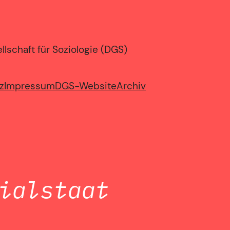
lschaft für Soziologie (DGS)
z
Impressum
DGS-Website
Archiv
ialstaat