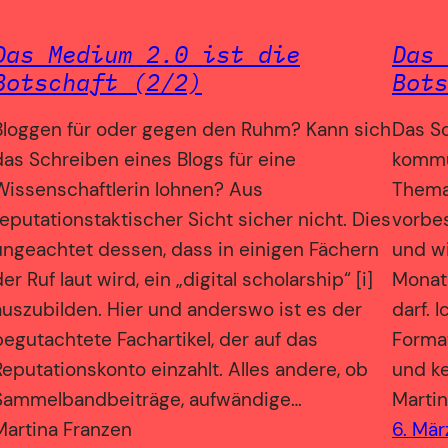
Das Medium 2.0 ist die
Das 
Botschaft (2/2)
Bots
Bloggen für oder gegen den Ruhm? Kann sich
Das Sc
das Schreiben eines Blogs für eine
kommu
Wissenschaftlerin lohnen? Aus
Thema,
reputationstaktischer Sicht sicher nicht. Dies
vorbes
ungeachtet dessen, dass in einigen Fächern
und wi
er Ruf laut wird, ein „digital scholarship“ [i]
Monate
auszubilden. Hier und anderswo ist es der
darf. 
begutachtete Fachartikel, der auf das
Format
Reputationskonto einzahlt. Alles andere, ob
und ke
Sammelbandbeiträge, aufwändige…
Martin
Martina Franzen
6. Mä