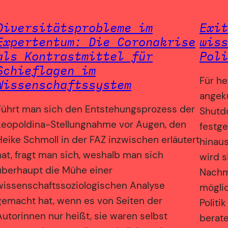
Diversitätsprobleme im
Exit
Expertentum: Die Coronakrise
wiss
als Kontrastmittel für
Poli
Schieflagen im
Für he
Wissenschaftssystem
angekü
Führt man sich den Entstehungsprozess der
Shutdo
Leopoldina-Stellungnahme vor Augen, den
festge
Heike Schmoll in der FAZ inzwischen erläutert
hinaus
hat, fragt man sich, weshalb man sich
wird s
überhaupt die Mühe einer
Nachmi
wissenschaftssoziologischen Analyse
mögli
gemacht hat, wenn es von Seiten der
Politi
Autorinnen nur heißt, sie waren selbst
berat