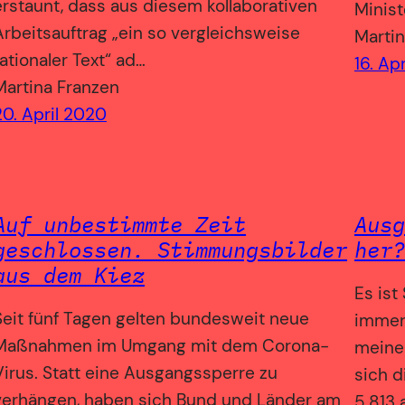
erstaunt, dass aus diesem kollaborativen
Minis
Arbeitsauftrag „ein so vergleichsweise
Martin
rationaler Text“ ad…
16. Ap
Martina Franzen
20. April 2020
Auf unbestimmte Zeit
Ausg
geschlossen. Stimmungsbilder
her?
aus dem Kiez
Es ist
Seit fünf Tagen gelten bundesweit neue
immer 
Maßnahmen im Umgang mit dem Corona-
meinem
Virus. Statt eine Ausgangssperre zu
sich d
verhängen, haben sich Bund und Länder am
5.813 