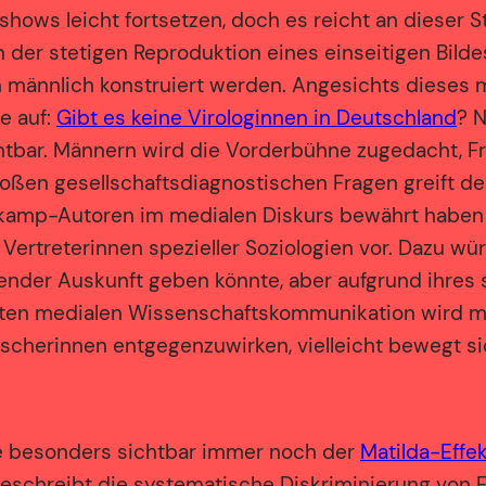
hows leicht fortsetzen, doch es reicht an dieser Stel
 der stetigen Reproduktion eines einseitigen Bild
h männlich konstruiert werden. Angesichts dieses
e auf:
Gibt es keine Virologinnen in Deutschland
? N
htbar. Männern wird die Vorderbühne zugedacht, F
großen gesellschaftsdiagnostischen Fragen greift d
hrkamp-Autoren im medialen Diskurs bewährt haben 
Vertreterinnen spezieller Soziologien vor. Dazu wü
eifender Auskunft geben könnte, aber aufgrund ihres
rten medialen Wissenschaftskommunikation wird mit
rscherinnen entgegenzuwirken, vielleicht bewegt si
ise besonders sichtbar immer noch der
Matilda-Effe
 beschreibt die systematische Diskriminierung von F