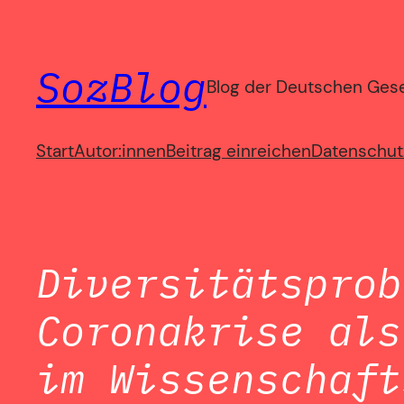
Zum
Inhalt
SozBlog
springen
Blog der Deutschen Gesel
Start
Autor:innen
Beitrag einreichen
Datenschut
Diversitätsprob
Coronakrise als
im Wissenschaft