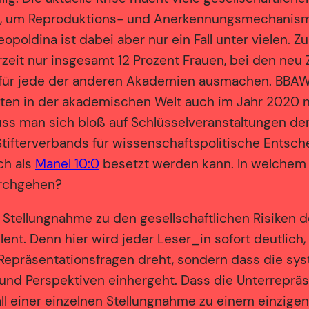
ck, um Reproduktions- und Anerkennungsmechanism
eopoldina ist dabei aber nur ein Fall unter vielen. 
rzeit nur insgesamt 12 Prozent Frauen, bei den ne
h für jede der anderen Akademien ausmachen. BBAW,
gten in der akademischen Welt auch im Jahr 2020
muss man sich bloß auf Schlüsselveranstaltungen d
Stifterverbands für wissenschaftspolitische Entsche
ch als
Manel 10:0
besetzt werden kann. In welchem 
rchgehen?
n Stellungnahme zu den gesellschaftlichen Risike
lent. Denn hier wird jeder Leser_in sofort deutlic
m Repräsentationsfragen dreht, sondern dass die sy
 und Perspektiven einhergeht. Dass die Unterrepräs
l einer einzelnen Stellungnahme zu einem einzigen 