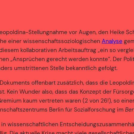
eopoldina-Stellungnahme vor Augen, den Heike Sch
he einer wissenschaftssoziologischen
Analyse
gema
 diesem kollaborativen Arbeitsauftrag „ein so vergl
rnen „Ansprüchen gerecht werden konnte“. Der Polit
ers umstrittenen Stelle bekanntlich gefolgt.
s Dokuments offenbart zusätzlich, dass die Leopol
st. Kein Wunder also, dass das Konzept der Fürsorg
Gremium kaum vertreten waren (2 von 26!), so eine
enschaftszentrums Berlin für Sozialforschung im
Ber
 in wissenschaftlichen Entscheidungszusammenhäng
llig. Die aktuelle Krise macht viele gesellschaftlich