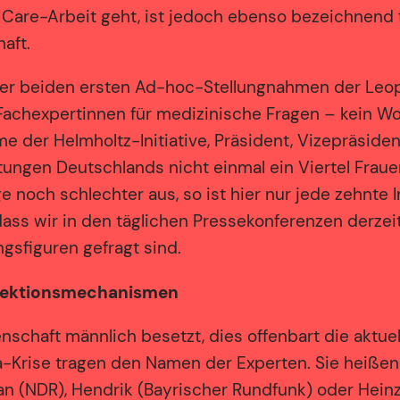
re-Arbeit geht, ist jedoch ebenso bezeichnend für
aft.
e der beiden ersten Ad-hoc-Stellungnahmen der Leop
Fachexpertinnen für medizinische Fragen – kein W
der Helmholtz-Initiative, Präsident, Vizepräsidente
ungen Deutschlands nicht einmal ein Viertel Frauen 
 noch schlechter aus, so ist hier nur jede zehnte I
 dass wir in den täglichen Pressekonferenzen derz
ngsfiguren gefragt sind.
elektionsmechanismen
chaft männlich besetzt, dies offenbart die aktuell
-Krise tragen den Namen der Experten. Sie heißen
ian (NDR), Hendrik (Bayrischer Rundfunk) oder Hei