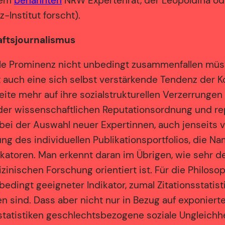
dem
benannten
NRW Expertenrat, der Leopoldina ode
-Institut forscht).
aftsjournalismus
le Prominenz nicht unbedingt zusammenfallen müss
 auch eine sich selbst verstärkende Tendenz der 
eite mehr auf ihre sozialstrukturellen Verzerrungen h
der wissenschaftlichen Reputationsordnung und re
bei der Auswahl neuer Expertinnen, auch jenseits 
g des individuellen Publikationsportfolios, die Na
ndikatoren. Man erkennt daran im Übrigen, wie sehr 
inischen Forschung orientiert ist. Für die Philosop
dingt geeigneter Indikator, zumal Zitationsstatisti
sind. Dass aber nicht nur in Bezug auf exponierte 
onsstatistiken geschlechtsbezogene soziale Unglei