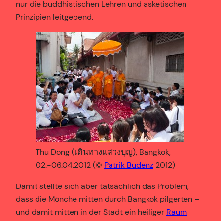
nur die buddhistischen Lehren und asketischen
Prinzipien leitgebend.
Thu Dong (เดินทางแสวงบุญ), Bangkok,
02.-06.04.2012 (©
Patrik Budenz
2012)
Damit stellte sich aber tatsächlich das Problem,
dass die Mönche mitten durch Bangkok pilgerten –
und damit mitten in der Stadt ein heiliger
Raum