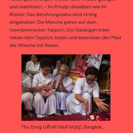
und stabilisiert – im Prinzip dieselben wie im
Kloster: Das Berührungstabu wird streng
eingehalten. Die Mönche gehen auf dem
rosenbestreuten Teppich. Die Gläubigen knien
neben dem Teppich, beten und bestreuen den Pfad
der Mönche mit Rosen.
Thu Dong (เดินทางแสวงบุญ), Bangkok,