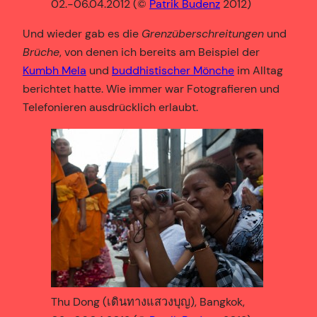
02.-06.04.2012 (©
Patrik Budenz
2012)
Und wieder gab es die
Grenzüberschreitungen
und
Brüche
, von denen ich bereits am Beispiel der
Kumbh Mela
und
buddhistischer Mönche
im Alltag
berichtet hatte. Wie immer war Fotografieren und
Telefonieren ausdrücklich erlaubt.
Thu Dong (เดินทางแสวงบุญ), Bangkok,