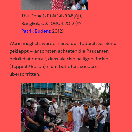
Thu Dong (เดินทางแสวงบุญ),
Bangkok, 02.-06.04.2012 (©
Patrik Budenz
2012)
Wenn möglich, wurde hierzu der Teppich zur Seite
geklappt – ansonsten achteten die Passanten
peinlichst darauf, dass sie den heiligen Boden
(Teppich/Rosen) nicht betraten, sondern
überschritten.