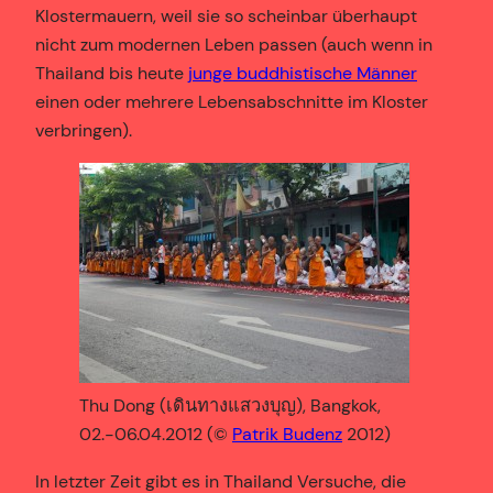
Klostermauern, weil sie so scheinbar überhaupt
nicht zum modernen Leben passen (auch wenn in
Thailand bis heute
junge buddhistische Männer
einen oder mehrere Lebensabschnitte im Kloster
verbringen).
Thu Dong (เดินทางแสวงบุญ), Bangkok,
02.-06.04.2012 (©
Patrik Budenz
2012)
In letzter Zeit gibt es in Thailand Versuche, die