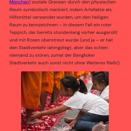
Mönchen
)
soziale Grenzen durch den physischen
Raum symbolisch markiert
, indem Artefakte als
Hilfsmittel verwendet wurden, um den heiligen
Raum zu kennzeichnen – in diesem Fall ein roter
Teppich, der bereits stundenlang vorher ausgerollt
und mit Rosen überstreut wurde (und ja – er hat
den Stadtverkehr lahmgelegt, aber das schien
niemand zu stören, zumal der Bangkoker
Stadtverkehr auch sonst nicht ohne Weiteres fließt).