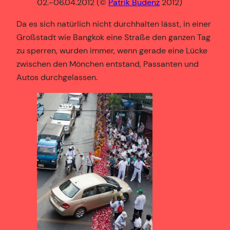
02.-06.04.2012 (©
Patrik Budenz
2012)
Da es sich natürlich nicht durchhalten lässt, in einer
Großstadt wie Bangkok eine Straße den ganzen Tag
zu sperren, wurden immer, wenn gerade eine Lücke
zwischen den Mönchen entstand, Passanten und
Autos durchgelassen.