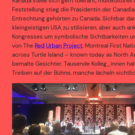
Kanada stelle sich gern tolerant, multikulturell
Feststellung stieg die Präsidentin der Canadia
Entrechtung gehörten zu Canada. Sichtbar dar
kleingeistigen USA zu stilisieren, aber auch a
Kongresses um symbolische Sichtbarkeiten 
von The
Red Urban Project
, Montreal First Na
across Turtle Island – known today as North 
bemalte Gesichter. Tausende Kolleg_innen hal
Treiben auf der Bühne, manche lächeln sichtlic