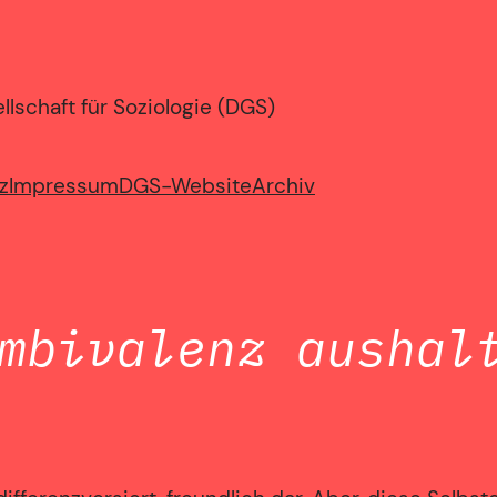
lschaft für Soziologie (DGS)
z
Impressum
DGS-Website
Archiv
mbivalenz aushal