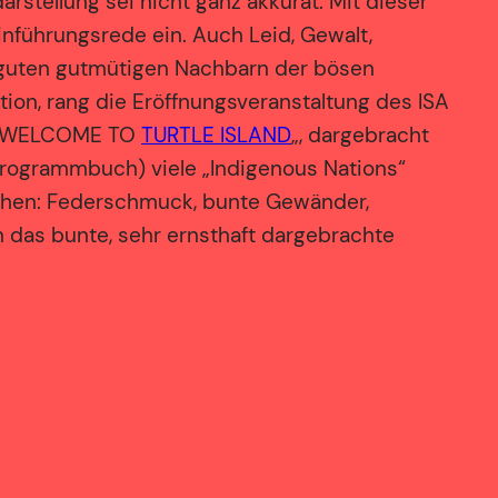
darstellung sei nicht ganz akkurat. Mit dieser
 Einführungsrede ein. Auch Leid, Gewalt,
n guten gutmütigen Nachbarn der bösen
ition, rang die Eröffnungsveranstaltung des ISA
m „WELCOME TO
TURTLE ISLAND
„, dargebracht
 Programmbuch) viele „Indigenous Nations“
 sehen: Federschmuck, bunte Gewänder,
 das bunte, sehr ernsthaft dargebrachte