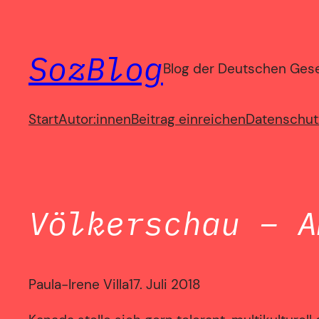
Zum
Inhalt
SozBlog
springen
Blog der Deutschen Gesel
Start
Autor:innen
Beitrag einreichen
Datenschut
Völkerschau – A
Paula-Irene Villa
17. Juli 2018