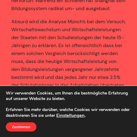
hervortun. Während wir schliefen hat Shanghai sein
Bildungssystem radikal um- und ausgebaut.
Absurd wird die Analyse Münch’s bei dem Versuch,
Wirtschaftswachstum und Wirtschaftsleistungen
der Staaten mit den Schulleistungen der heute 15-
Jährigen zu erklären. Es ist offensichtlich dass bei
einem solchen Vergleich berücksichtigt werden
muss, dass die heutige Wirtschaftsleistung von
den Bildungsleistungen vergangener Jahrzehnte
bestimmt wird und das jedes Jahr nur etwa 2.5%
der Schulabgänger in das Arbeitsleben übertreten
und damit in zukünftigen Wirtschaftsleistungen
Wir verwenden Cookies, um Ihnen die bestmögliche Erfahrung
auf unserer Website zu bieten.
wirksam werden können. Berücksichtigt man dies,
dann sind kognitive Schulleistungen bei weitem die
Erfahren Sie mehr darüber, welche Cookies wir verwenden oder
Einstellungen
.
deaktivieren Sie sie unter
Besten Preditoren für zukünftiges
Wirtschaftswachstum. Das Hoover Institut hat
Zustimmen
dazu eindrucksvolle Berechnungen angestellt.