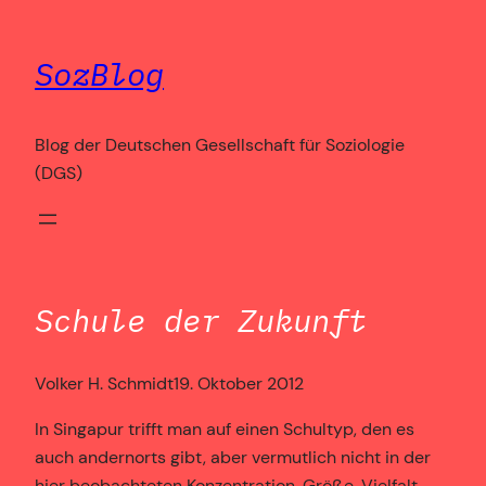
Zum
Inhalt
SozBlog
springen
Blog der Deutschen Gesellschaft für Soziologie
(DGS)
Schule der Zukunft
Volker H. Schmidt
19. Oktober 2012
In Singapur trifft man auf einen Schultyp, den es
auch andernorts gibt, aber vermutlich nicht in der
hier beobachteten Konzentration, Größe, Vielfalt,