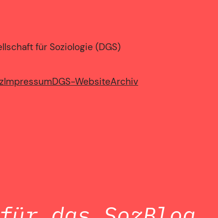
lschaft für Soziologie (DGS)
z
Impressum
DGS-Website
Archiv
für das SozBlog