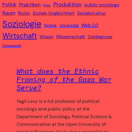
Produktion
Politik
Praktiken
public sociology
Preis
Raum
Risiko
Soziale Ungleichheit
Sozialstruktur
Soziologie
Web 2.0
Technik
Universität
Wirtschaft
Wissenschaft
Wissen
Zeitdiagnose
Zeitenwende
What does the Ethnic
Framing of the Gaza War
Serve?
Yagil Levy is a full professor of political
sociology and public policy at the
Department of Sociology, Political Science &
Communication at the Open University of
Israel in Ra’anana. He is also a specialist in