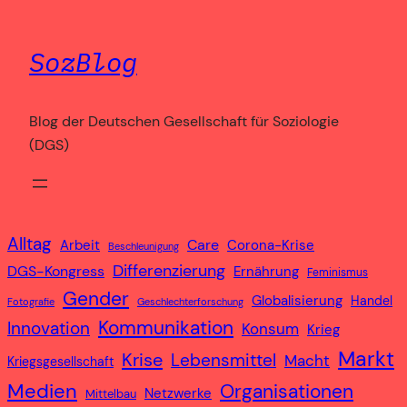
Zum
Inhalt
SozBlog
springen
Blog der Deutschen Gesellschaft für Soziologie
(DGS)
Alltag
Care
Arbeit
Corona-Krise
Beschleunigung
Differenzierung
DGS-Kongress
Ernährung
Feminismus
Gender
Globalisierung
Handel
Fotografie
Geschlechterforschung
Kommunikation
Innovation
Konsum
Krieg
Markt
Krise
Lebensmittel
Macht
Kriegsgesellschaft
Medien
Organisationen
Netzwerke
Mittelbau