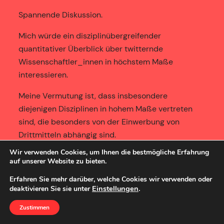
Spannende Diskussion.
Mich würde ein disziplinübergreifender
quantitativer Überblick über twitternde
Wissenschaftler_innen in höchstem Maße
interessieren.
Meine Vermutung ist, dass insbesondere
diejenigen Disziplinen in hohem Maße vertreten
sind, die besonders von der Einwerbung von
Drittmitteln abhängig sind.
In diesem Bereich macht die verstärkte
Wir verwenden Cookies, um Ihnen die bestmögliche Erfahrung
Wissenschaftskommunikation ja auch Sinn. Die
auf unserer Website zu bieten.
Soziologie scheint mir von diesem Wahn bislang
Erfahren Sie mehr darüber, welche Cookies wir verwenden oder
noch verhältnismäßig verschont, hoffentlich trägt
Einstellungen
.
deaktivieren Sie sie unter
ein Appell zu mehr Öffentlichkeitskommunikation
Zustimmen
nicht dazu bei, dass sich daran etwas ändert.