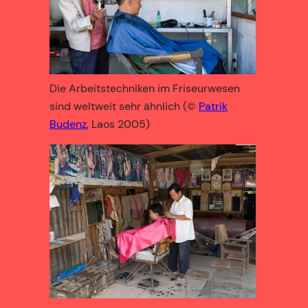
Die Arbeitstechniken im Friseurwesen
sind weltweit sehr ähnlich (©
Patrik
Budenz
, Laos 2005)