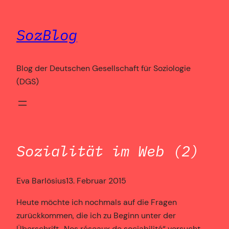
Zum
Inhalt
SozBlog
springen
Blog der Deutschen Gesellschaft für Soziologie
(DGS)
Sozialität im Web (2)
Eva Barlösius
13. Februar 2015
Heute möchte ich nochmals auf die Fragen
zurückkommen, die ich zu Beginn unter der
Überschrift „Nos réseaux de sociabilité“ versucht