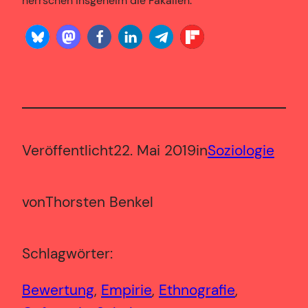
herrschen insgeheim die Fäkalien.“
Veröffentlicht
22. Mai 2019
in
Soziologie
von
Thorsten Benkel
Schlagwörter:
Bewertung
, 
Empirie
, 
Ethnografie
, 