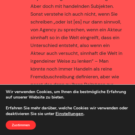
Aber doch mit handelnden Subjekten.
Sonst verstehe ich auch nicht, wenn Sie
schreiben „oder ist [es] nur dann sinnvoll,
von Agency zu sprechen, wenn ein Akteur
sinnhaft so in die Welt eingreift, dass ein
Unterschied entsteht, also wenn ein
Akteur auch versucht, sinnhaft die Welt in
irgendeiner Weise zu lenken“ – Man
könnte noch immer Handeln als reine
Fremdzuschreibung definieren, aber wie
passt das denn zu Ihren Beiträgen zur
Wir verwenden Cookies, um Ihnen die bestmögliche Erfahrung
qualitativen Sozialforschung? Hier
auf unserer Website zu bieten.
beziehen Sie sich doch explizit auf die
wissenssoziologische Tradition. Und im
Erfahren Sie mehr darüber, welche Cookies wir verwenden oder
Einstellungen
.
deaktivieren Sie sie unter
post weiter unten, der Kritik an einem
Akteursverständnis von Algorithmen
Zustimmen
folgend, betonen Sie die Wichtigkeit, den