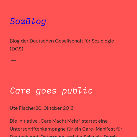
Zum
Inhalt
SozBlog
springen
Blog der Deutschen Gesellschaft für Soziologie
(DGS)
Care goes public
Ute Fischer
20. Oktober 2013
Die Initiative „Care.Macht.Mehr“ startet eine
Unterschriftenkampagne für ein Care-Manifest für
Deutschland, Österreich und die Schweiz. Damit