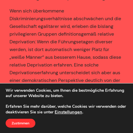
Wenn sich überkommene
Diskriminierungsverhältnisse abschwächen und die
Gesellschaft egalitärer wird, erleben die bislang
privilegieren Gruppen definitionsgemäß relative
Deprivation: Wenn die Führungsetagen diverser
werden, ist dort automatisch weniger Platz für
„weiße Männer“ aus besserem Hause, sodass diese
relative Deprivation erfahren. Eine solche
Deprivationserfahrung unterscheidet sich aber aus
einer demokratischen Perspektive deutlich von der
Deprivationserfahrung, die etwa Gruppen machen,
Wir verwenden Cookies, um Ihnen die bestmögliche Erfahrung
welche durch Reformen sozialer Sicherungssysteme
auf unserer Website zu bieten.
neuen Formen des Zwangs und der Gängelung
Erfahren Sie mehr darüber, welche Cookies wir verwenden oder
ausgesetzt sind. Diese wiederum unterscheidet sich
Einstellungen
.
deaktivieren Sie sie unter
von der Deprivationserfahrung von ohnehin schon
Zustimmen
marginalisierten Gruppen, deren Marginalisierung