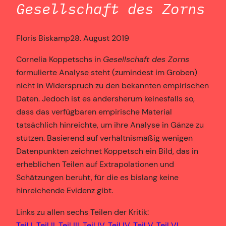
Gesellschaft des Zorns
Floris Biskamp
28. August 2019
Cornelia Koppetschs in
Gesellschaft des Zorns
formulierte Analyse steht (zumindest im Groben)
nicht in Widerspruch zu den bekannten empirischen
Daten. Jedoch ist es andersherum keinesfalls so,
dass das verfügbaren empirische Material
tatsächlich hinreichte, um ihre Analyse in Gänze zu
stützen. Basierend auf verhältnismäßig wenigen
Datenpunkten zeichnet Koppetsch ein Bild, das in
erheblichen Teilen auf Extrapolationen und
Schätzungen beruht, für die es bislang keine
hinreichende Evidenz gibt.
Links zu allen sechs Teilen der Kritik:
Teil I,
Teil II
,
Teil III
,
Teil IV
,
Teil IV
,
Teil V
,
Teil VI