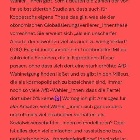
Wähler_innen gibt. Somit deuten die Zahlen der von
ihr selbst zitierten Studie an, dass auch für
Koppetschs eigene These das gilt, was sie der
ökonomischen Globalisierungsverlierer_innenthese
vorrechnet. Sie erweist sich „als ein unscharfer
Ansatz, der sowohl zu viel als auch zu wenig erklärt“
(100). Es gibt insbesondere im Traditionellen Milieu
zahlreiche Personen, die in Koppetschs These
passen, ohne dass sich dort eine stark erhöhte AfD-
Wahlneigung finden ließe; und es gibt in den Milieus,
die als kosmopolitisch zu bezeichnen sind, immer
noch so viele AfD-Wähler_innen, dass die Partei
dort über 5% käme.
[9]
Womöglich gilt Analoges für
alle
Ansätze, weil Wähler_innen sich ganz anders
und oftmals viel erratischer verhalten, als
Sozialwissenschaftler_innen es modellieren? Oder
ist alles doch viel einfacher und rassistische bzw.
nativistische bzw. „fremdenfeindliche“ Ideologie ist